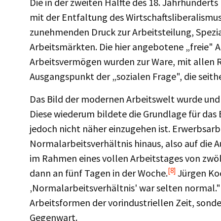
Die in der zweiten Hälfte des 18. Jahrhunderts
mit der Entfaltung des Wirtschaftsliberalismu
zunehmenden Druck zur Arbeitsteilung, Spezial
Arbeitsmärkten. Die hier angebotene „freie" Ar
Arbeitsvermögen wurden zur Ware, mit allen Ris
Ausgangspunkt der „sozialen Frage", die seithe
Das Bild der modernen Arbeitswelt wurde und
Diese wiederum bildete die Grundlage für das
jedoch nicht näher einzugehen ist. Erwerbsarbe
Normalarbeitsverhältnis hinaus, also auf die Au
im Rahmen eines vollen Arbeitstages von zwölf
[8]
dann an fünf Tagen in der Woche.
Jürgen Ko
‚Normalarbeitsverhältnis' war selten normal."
Arbeitsformen der vorindustriellen Zeit, sonde
Gegenwart.