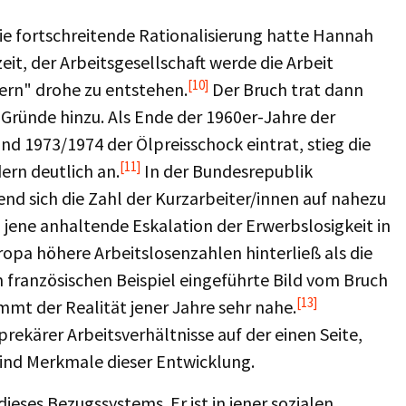
die fortschreitende Rationalisierung hatte Hannah
it, der Arbeitsgesellschaft werde die Arbeit
[10]
ern" drohe zu entstehen.
Der Bruch trat dann
 Gründe hinzu. Als Ende der 1960er-Jahre der
nd 1973/1974 der Ölpreisschock eintrat, stieg die
[11]
ern deutlich an.
In der Bundesrepublik
end sich die Zahl der Kurzarbeiter/innen auf nahezu
m jene anhaltende Eskalation der Erwerbslosigkeit in
ropa höhere Arbeitslosenzahlen hinterließ als die
 französischen Beispiel eingeführte Bild vom Bruch
[13]
mmt der Realität jener Jahre sehr nahe.
ekärer Arbeitsverhältnisse auf der einen Seite,
sind Merkmale dieser Entwicklung.
ieses Bezugssystems. Er ist in jener sozialen