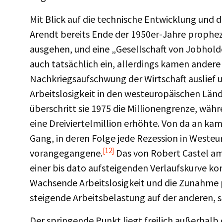
Mit Blick auf die technische Entwicklung und 
Arendt bereits Ende der 1950er-Jahre propheze
ausgehen, und eine „Gesellschaft von Jobhold
auch tatsächlich ein, allerdings kamen andere
Nachkriegsaufschwung der Wirtschaft auslief u
Arbeitslosigkeit in den westeuropäischen Länd
überschritt sie 1975 die Millionengrenze, währ
eine Dreiviertelmillion erhöhte. Von da an ka
Gang, in deren Folge jede Rezession in Westeu
[12]
vorangegangene.
Das von Robert Castel am
einer bis dato aufsteigenden Verlaufskurve ko
Wachsende Arbeitslosigkeit und die Zunahme pr
steigende Arbeitsbelastung auf der anderen, 
Der springende Punkt liegt freilich außerhalb d