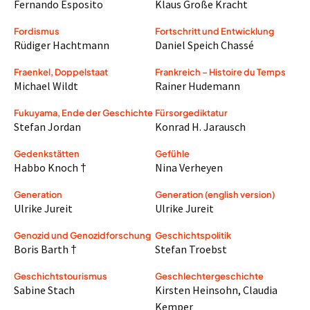
Fernando Esposito
Klaus Große Kracht
Fordismus
Fortschritt und Entwicklung
Rüdiger Hachtmann
Daniel Speich Chassé
Fraenkel, Doppelstaat
Frankreich – Histoire du Temps
Michael Wildt
Rainer Hudemann
Fukuyama, Ende der Geschichte
Fürsorgediktatur
Stefan Jordan
Konrad H. Jarausch
Gedenkstätten
Gefühle
Habbo Knoch †
Nina Verheyen
Generation
Generation (english version)
Ulrike Jureit
Ulrike Jureit
Genozid und Genozidforschung
Geschichtspolitik
Boris Barth †
Stefan Troebst
Geschichtstourismus
Geschlechtergeschichte
Sabine Stach
Kirsten Heinsohn
,
Claudia
Kemper