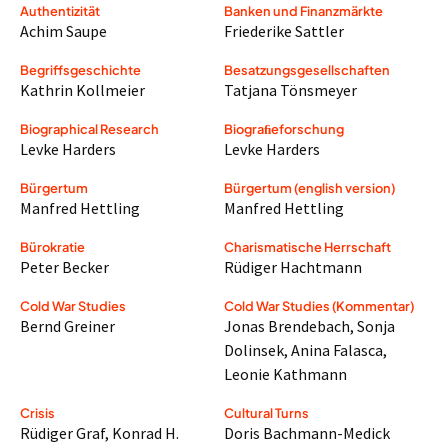
Authentizität
Banken und Finanzmärkte
Achim Saupe
Friederike Sattler
Begriffsgeschichte
Besatzungsgesellschaften
Kathrin Kollmeier
Tatjana Tönsmeyer
Biographical Research
Biograﬁeforschung
Levke Harders
Levke Harders
Bürgertum
Bürgertum (english version)
Manfred Hettling
Manfred Hettling
Bürokratie
Charismatische Herrschaft
Peter Becker
Rüdiger Hachtmann
Cold War Studies
Cold War Studies (Kommentar)
Bernd Greiner
Jonas Brendebach
,
Sonja
Dolinsek
,
Anina Falasca
,
Leonie Kathmann
Crisis
Cultural Turns
Rüdiger Graf
,
Konrad H.
Doris Bachmann-Medick