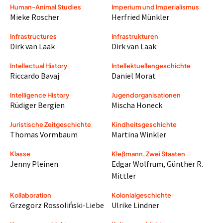
Human-Animal Studies
Imperium und Imperialismus
Mieke Roscher
Herfried Münkler
Infrastructures
Infrastrukturen
Dirk van Laak
Dirk van Laak
Intellectual History
Intellektuellengeschichte
Riccardo Bavaj
Daniel Morat
Intelligence History
Jugendorganisationen
Rüdiger Bergien
Mischa Honeck
Juristische Zeitgeschichte
Kindheitsgeschichte
Thomas Vormbaum
Martina Winkler
Klasse
Kleßmann, Zwei Staaten
Jenny Pleinen
Edgar Wolfrum
,
Günther R.
Mittler
Kollaboration
Kolonialgeschichte
Grzegorz Rossoliński-Liebe
Ulrike Lindner