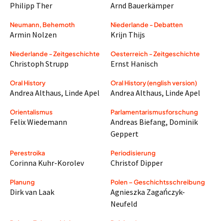
Philipp Ther
Arnd Bauerkämper
Neumann, Behemoth
Niederlande - Debatten
Armin Nolzen
Krijn Thijs
Niederlande - Zeitgeschichte
Oesterreich - Zeitgeschichte
Christoph Strupp
Ernst Hanisch
Oral History
Oral History (english version)
Andrea Althaus
,
Linde Apel
Andrea Althaus
,
Linde Apel
Orientalismus
Parlamentarismusforschung
Felix Wiedemann
Andreas Biefang
,
Dominik
Geppert
Perestroika
Periodisierung
Corinna Kuhr-Korolev
Christof Dipper
Planung
Polen – Geschichtsschreibung
Dirk van Laak
Agnieszka Zagańczyk-
Neufeld