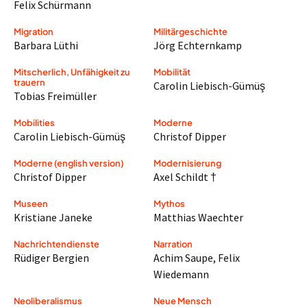
Felix Schürmann
Migration
Militärgeschichte
Barbara Lüthi
Jörg Echternkamp
Mitscherlich, Unfähigkeit zu
Mobilität
trauern
Carolin Liebisch-Gümüş
Tobias Freimüller
Mobilities
Moderne
Carolin Liebisch-Gümüş
Christof Dipper
Moderne (english version)
Modernisierung
Christof Dipper
Axel Schildt †
Museen
Mythos
Kristiane Janeke
Matthias Waechter
Nachrichtendienste
Narration
Rüdiger Bergien
Achim Saupe
,
Felix
Wiedemann
Neoliberalismus
Neue Mensch