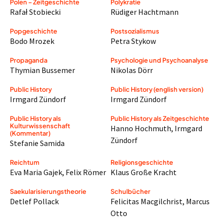
Polen – Zeitgeschichte
Polykratie
Rafał Stobiecki
Rüdiger Hachtmann
Popgeschichte
Postsozialismus
Bodo Mrozek
Petra Stykow
Propaganda
Psychologie und Psychoanalyse
Thymian Bussemer
Nikolas Dörr
Public History
Public History (english version)
Irmgard Zündorf
Irmgard Zündorf
Public History als
Public History als Zeitgeschichte
Kulturwissenschaft
Hanno Hochmuth
,
Irmgard
(Kommentar)
Zündorf
Stefanie Samida
Reichtum
Religionsgeschichte
Eva Maria Gajek
,
Felix Römer
Klaus Große Kracht
Saekularisierungstheorie
Schulbücher
Detlef Pollack
Felicitas Macgilchrist
,
Marcus
Otto