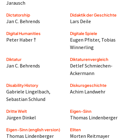
Jarausch
Dictatorship
Didaktik der Geschichte
Jan C. Behrends
Lars Deile
Digital Humanities
Digitale Spiele
Peter Haber †
Eugen Pfister
,
Tobias
Winnerling
Diktatur
Diktaturenvergleich
Jan C. Behrends
Detlef Schmiechen-
Ackermann
Disability History
Diskursgeschichte
Gabriele Lingelbach
,
Achim Landwehr
Sebastian Schlund
Dritte Welt
Eigen-Sinn
Jürgen Dinkel
Thomas Lindenberger
Eigen-Sinn (english version)
Eliten
Thomas Lindenberger
Morten Reitmayer