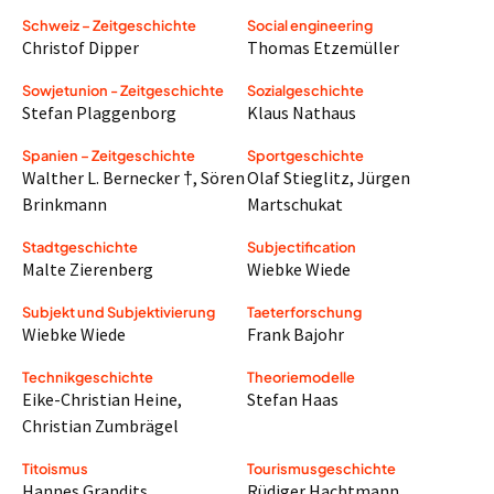
Schweiz – Zeitgeschichte
Social engineering
Christof Dipper
Thomas Etzemüller
Sowjetunion - Zeitgeschichte
Sozialgeschichte
Stefan Plaggenborg
Klaus Nathaus
Spanien – Zeitgeschichte
Sportgeschichte
Walther L. Bernecker †
,
Sören
Olaf Stieglitz
,
Jürgen
Brinkmann
Martschukat
Stadtgeschichte
Subjectification
Malte Zierenberg
Wiebke Wiede
Subjekt und Subjektivierung
Taeterforschung
Wiebke Wiede
Frank Bajohr
Technikgeschichte
Theoriemodelle
Eike-Christian Heine
,
Stefan Haas
Christian Zumbrägel
Titoismus
Tourismusgeschichte
Hannes Grandits
Rüdiger Hachtmann