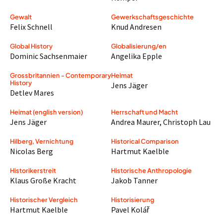
Gewalt
Gewerkschaftsgeschichte
Felix Schnell
Knud Andresen
Global History
Globalisierung/en
Dominic Sachsenmaier
Angelika Epple
Grossbritannien - Contemporary
Heimat
History
Jens Jäger
Detlev Mares
Heimat (english version)
Herrschaft und Macht
Jens Jäger
Andrea Maurer
,
Christoph Lau
Hilberg, Vernichtung
Historical Comparison
Nicolas Berg
Hartmut Kaelble
Historikerstreit
Historische Anthropologie
Klaus Große Kracht
Jakob Tanner
Historischer Vergleich
Historisierung
Hartmut Kaelble
Pavel Kolář