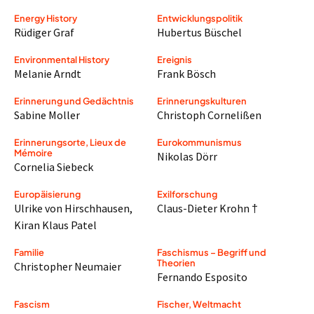
Energy History
Entwicklungspolitik
Rüdiger Graf
Hubertus Büschel
Environmental History
Ereignis
Melanie Arndt
Frank Bösch
Erinnerung und Gedächtnis
Erinnerungskulturen
Sabine Moller
Christoph Cornelißen
Erinnerungsorte, Lieux de
Eurokommunismus
Mémoire
Nikolas Dörr
Cornelia Siebeck
Europäisierung
Exilforschung
Ulrike von Hirschhausen
,
Claus-Dieter Krohn †
Kiran Klaus Patel
Familie
Faschismus – Begriff und
Theorien
Christopher Neumaier
Fernando Esposito
Fascism
Fischer, Weltmacht