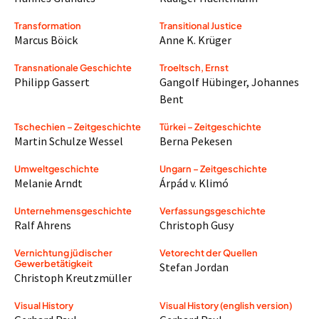
Transformation
Transitional Justice
Marcus Böick
Anne K. Krüger
Transnationale Geschichte
Troeltsch, Ernst
Philipp Gassert
Gangolf Hübinger
,
Johannes
Bent
Tschechien – Zeitgeschichte
Türkei – Zeitgeschichte
Martin Schulze Wessel
Berna Pekesen
Umweltgeschichte
Ungarn – Zeitgeschichte
Melanie Arndt
Árpád v. Klimó
Unternehmensgeschichte
Verfassungsgeschichte
Ralf Ahrens
Christoph Gusy
Vernichtung jüdischer
Vetorecht der Quellen
Gewerbetätigkeit
Stefan Jordan
Christoph Kreutzmüller
Visual History
Visual History (english version)