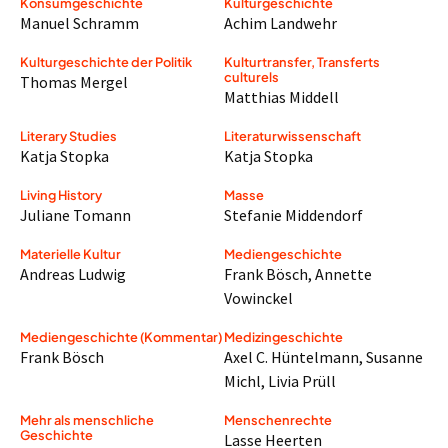
Konsumgeschichte
Kulturgeschichte
Manuel Schramm
Achim Landwehr
Kulturgeschichte der Politik
Kulturtransfer, Transferts
culturels
Thomas Mergel
Matthias Middell
Literary Studies
Literaturwissenschaft
Katja Stopka
Katja Stopka
Living History
Masse
Juliane Tomann
Stefanie Middendorf
Materielle Kultur
Mediengeschichte
Andreas Ludwig
Frank Bösch
,
Annette
Vowinckel
Mediengeschichte (Kommentar)
Medizingeschichte
Frank Bösch
Axel C. Hüntelmann
,
Susanne
Michl
,
Livia Prüll
Mehr als menschliche
Menschenrechte
Geschichte
Lasse Heerten