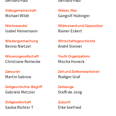
Gerhard Paul
Gerhard Paul
Volksgemeinschaft
Weber, Max
Michael Wildt
Gangolf Hübinger
Wertewandel
Widerstand und Opposition
Isabel Heinemann
Rainer Eckert
Wiedergutmachung
Wirtschaftsgeschichte
Benno Nietzel
André Steiner
Wissensgesellschaft
Youth Organizations
Christiane Reinecke
Mischa Honeck
Zaesuren
Zeit und Zeitkonzeptionen
Martin Sabrow
Rüdiger Graf
Zeitgeschichte: Begriff
Zeitzeuge
Gabriele Metzler
Steffi de Jong
Zivilgesellschaft
Zukunft
Saskia Richter †
Elke Seefried