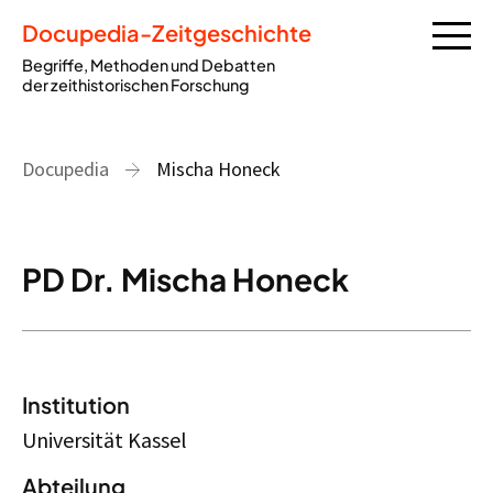
Docupedia-Zeitgeschichte
Begriffe, Methoden und Debatten
der zeithistorischen Forschung
Docupedia
Mischa Honeck
PD Dr. Mischa Honeck
Institution
Universität Kassel
Abteilung