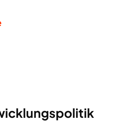
e
icklungspolitik