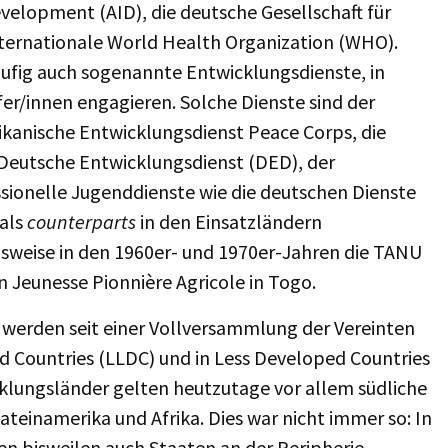
velopment (AID), die deutsche Gesellschaft für
ternationale World Health Organization (WHO).
ufig auch sogenannte Entwicklungsdienste, in
er/innen engagieren. Solche Dienste sind der
rikanische Entwicklungsdienst Peace Corps, die
 Deutsche Entwicklungsdienst (DED), der
ssionelle Jugenddienste wie die deutschen Dienste
 als
counterparts
in den Einsatzländern
sweise in den 1960er- und 1970er-Jahren die TANU
n Jeunesse Pionnière Agricole in Togo.
 werden seit einer Vollversammlung der Vereinten
d Countries (LLDC) und in Less Developed Countries
lungsländer gelten heutzutage vor allem südliche
teinamerika und Afrika. Dies war nicht immer so: In
n bisweilen auch Staaten an der Peripherie