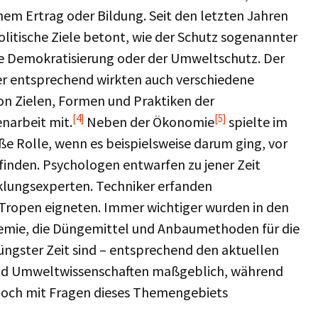
em Ertrag oder Bildung. Seit den letzten Jahren
itische Ziele betont, wie der Schutz sogenannter
ie Demokratisierung oder der Umweltschutz. Der
der entsprechend wirkten auch verschiedene
von Zielen, Formen und Praktiken der
[4]
[5]
narbeit mit.
Neben der Ökonomie
spielte im
e Rolle, wenn es beispielsweise darum ging, vor
inden. Psychologen entwarfen zu jener Zeit
cklungsexperten. Techniker erfanden
ie Tropen eigneten. Immer wichtiger wurden in den
emie, die Düngemittel und Anbaumethoden für die
jüngster Zeit sind – entsprechend den aktuellen
- und Umweltwissenschaften maßgeblich, während
och mit Fragen dieses Themengebiets