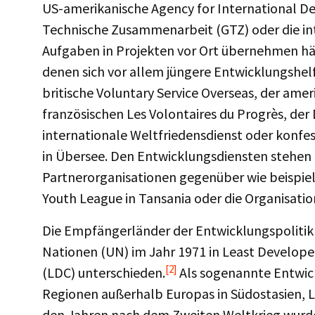
US-amerikanische Agency for International De
Technische Zusammenarbeit (GTZ) oder die in
Aufgaben in Projekten vor Ort übernehmen hä
denen sich vor allem jüngere Entwicklungshelf
britische Voluntary Service Overseas, der ame
französischen Les Volontaires du Progrès, der
internationale Weltfriedensdienst oder konfe
in Übersee. Den Entwicklungsdiensten stehen
Partnerorganisationen gegenüber wie beispiel
Youth League in Tansania oder die Organisatio
Die Empfängerländer der Entwicklungspolitik
Nationen (UN) im Jahr 1971 in Least Develope
[2]
(LDC) unterschieden.
Als sogenannte Entwick
Regionen außerhalb Europas in Südostasien, La
den Jahren nach dem Zweiten Weltkrieg wurde