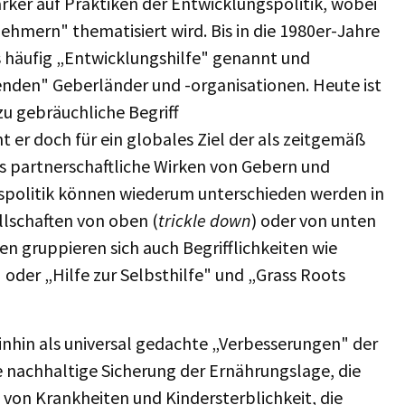
ker auf Praktiken der Entwicklungspolitik, wobei
hmern" thematisiert wird. Bis in die 1980er-Jahre
s häufig „Entwicklungshilfe" genannt und
enden" Geberländer und -organisationen. Heute ist
zu gebräuchliche Begriff
er doch für ein globales Ziel der als zeitgemäß
s partnerschaftliche Wirken von Gebern und
spolitik können wiederum unterschieden werden in
lschaften von oben (
trickle down
) oder von unten
en gruppieren sich auch Begrifflichkeiten wie
der „Hilfe zur Selbsthilfe" und „Grass Roots
inhin als universal gedachte „Verbesserungen" der
 nachhaltige Sicherung der Ernährungslage, die
von Krankheiten und Kindersterblichkeit, die