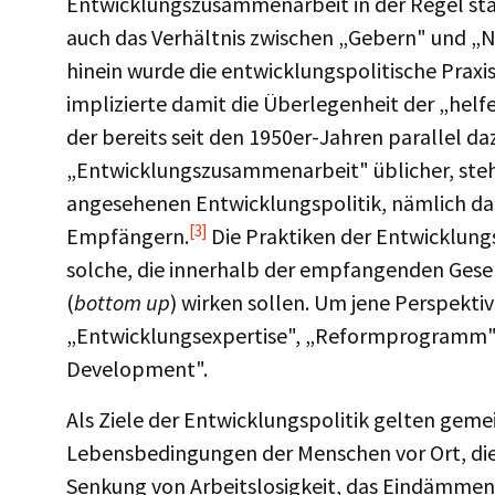
Entwicklungszusammenarbeit in der Regel stär
auch das Verhältnis zwischen „Gebern" und „Ne
hinein wurde die entwicklungspolitische Praxi
implizierte damit die Überlegenheit der „helf
der bereits seit den 1950er-Jahren parallel da
„Entwicklungszusammenarbeit" üblicher, steht 
angesehenen Entwicklungspolitik, nämlich da
[3]
Empfängern.
Die Praktiken der Entwicklung
solche, die innerhalb der empfangenden Gesel
(
bottom up
) wirken sollen. Um jene Perspektiv
„Entwicklungsexpertise", „Reformprogramm" o
Development".
Als Ziele der Entwicklungspolitik gelten geme
Lebensbedingungen der Menschen vor Ort, die
Senkung von Arbeitslosigkeit, das Eindämmen 