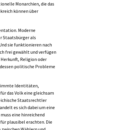
ionelle Monarchien, die das
nkreich können über
sentation. Moderne
r Staatsbürger als
Und sie funktionieren nach
ch frei gewählt und verfügen
Herkunft, Religion oder
b dessen politische Probleme
stimmte Identitäten,
 für das Volk eine gleichsam
eichische Staatsrechtler
andelt es sich dabei um eine
 muss eine hinreichend
ür plausibel erachten. Die
n zwischen Wählern und