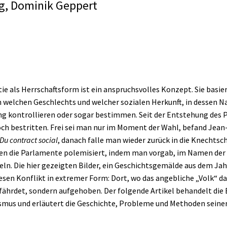
g
,
Dominik Geppert
e als Herrschaftsform ist ein anspruchsvolles Konzept. Sie basier
ich welchen Geschlechts und welcher sozialen Herkunft, in dessen
ng kontrollieren oder sogar bestimmen. Seit der Entstehung des
och bestritten. Frei sei man nur im Moment der Wahl, befand Jea
Du contract social
, danach falle man wieder zurück in die Knechtsch
gen die Parlamente polemisiert, indem man vorgab, im Namen der
ln. Die hier gezeigten Bilder, ein Geschichtsgemälde aus dem Jah
esen Konflikt in extremer Form: Dort, wo das angebliche „Volk“ da
fährdet, sondern aufgehoben. Der folgende Artikel behandelt die
mus und erläutert die Geschichte, Probleme und Methoden seiner