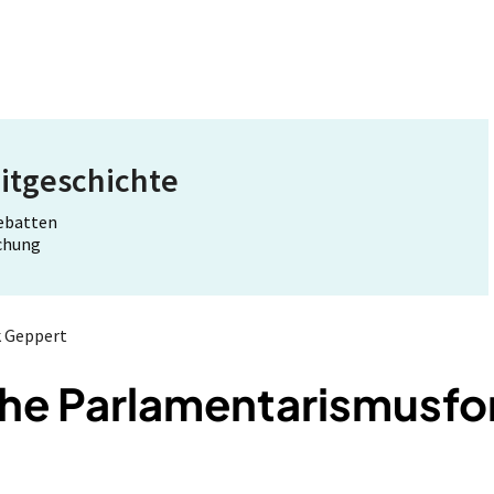
itgeschichte
Debatten
schung
k Geppert
che Parlamentarismusf