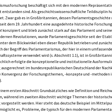
ismusforschung beschäftigt sich mit den modernen Repräsentativ
entstanden sind. Als geschichtswissenschaftliche Teildisziplin ha
et. Zwar gab es in Großbritannien, dessen Parlamentsgeschichte n
t, seit dem 19. Jahrhundert eine ausgedehnte historische Forschu
nt
konzipiert und blieb zunächst stark auf das Parlament und seine 
dernen Revolutionen, wurde Parlamentsgeschichte seit der Etabli
unter dem Blickwinkel eben dieser Republik betrieben und zunächs
h der
Begriff
des Parlamentarismus, der hier in einem umfassend
aftssysteme verwendet wird (s. Abschnitt
1.1
), ist in Großbritann
chlich erfolgte die konzeptionelle und institutionelle Ausformuli
ausgerechnet im bundesrepublikanischen Deutschland der Nachkr
ine Konvergenz der Forschungsthemen, -konzepte und -methoden i
).
n einem ersten Abschnitt Grundsätzliches wie Definition und Reic
, während im zweiten Abschnitt wichtige Themen der historisch
orgestellt werden. Hier steht das deutsche Beispiel im Mittelpu
öglicht es, Probleme, die typisch für den modernen Parlamentar