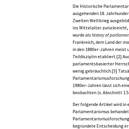
Die Historische Parlamentar
ausgehenden 18. Jahrhundert 
Zweiten Weltkrieg ausgebild
ins Mittelalter zurückreich
wurde als
history of parliame
Frankreich, dem Land der mo
in den 1880er-Jahren meist 
Teildisziplin etabliert.
[2]
Auc
parlamentsbasierter Herrsch
wenig gebräuchlich.
[3]
Tatsä
Parlamentarismusforschung 
1980er-Jahren lässt sich e
beobachten (s. Abschnitt
1.5
Der folgende Artikel wird i
Parlamentarismus behandeln
Parlamentarismusforschung v
begründete Entscheidung erm