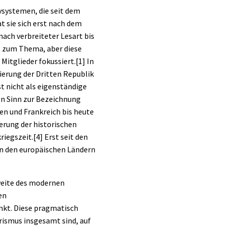
systemen, die seit dem
t sie sich erst nach dem
ach verbreiteter Lesart bis
ng zum Thema, aber diese
Mitglieder fokussiert.
[1]
In
erung der Dritten Republik
t nicht als eigenständige
en Sinn zur Bezeichnung
ien und Frankreich bis heute
erung der historischen
iegszeit.
[4]
Erst seit den
n den europäischen Ländern
hweite des modernen
en
nkt. Diese pragmatisch
ismus insgesamt sind, auf