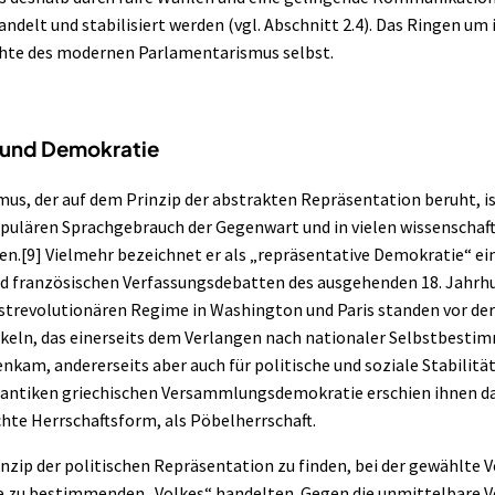
ndelt und stabilisiert werden (vgl. Abschnitt
2.4
). Das Ringen um 
chte des modernen Parlamentarismus selbst.
 und Demokratie
s, der auf dem Prinzip der abstrakten Repräsentation beruht, ist
ulären Sprachgebrauch der Gegenwart und in vielen wissenschaft
en.
[9]
Vielmehr bezeichnet er als „repräsentative Demokratie“ ei
nd französischen Verfassungsdebatten des ausgehenden 18. Jahrh
strevolutionären Regime in Washington und Paris standen vor der
keln, das einerseits dem Verlangen nach nationaler Selbstbesti
kam, andererseits aber auch für politische und soziale Stabilität 
antiken griechischen Versammlungsdemokratie erschien ihnen dab
hte Herrschaftsform, als Pöbelherrschaft.
nzip der politischen Repräsentation zu finden, bei der gewählte 
e zu bestimmenden „Volkes“ handelten. Gegen die unmittelbare V