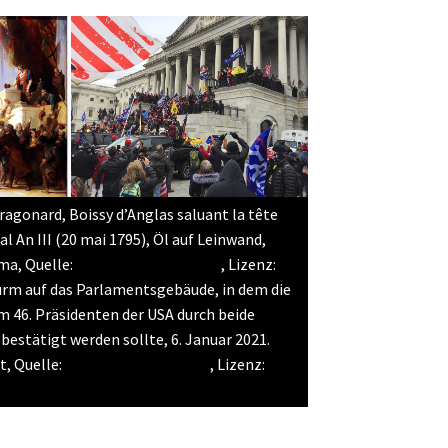
Fragonard, Boissy d’Anglas saluant la tête
al An III (20 mai 1795), Öl auf Leinwand,
ma, Quelle:
Wikimedia Commons
, Lizenz:
turm auf das Parlamentsgebäude, in dem die
 46. Präsidenten der USA durch beide
stätigt werden sollte, 6. Januar 2021.
, Quelle:
Wikimedia Commons
, Lizenz:
CC