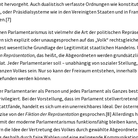
 hervorgeht. Auch dualistisch verfasste Ordnungen wie konstitut
 oder Präsidialsysteme wie in den Vereinigten Staaten und in Fra
en.
[7]
en Parlamentarismus ist vielmehr die Art der politischen Reprä
 sich explizit oder unausgesprochen auf das „Volk“ rechtsgleiche
est wesentliche Grundlage der Legitimität staatlichen Handelns. 
n Repräsentation
, das heißt, die Abgeordneten werden grundsätzli
. Jeder Parlamentarier soll – unabhängig von sozialer Stellung, 
ganzen Volkes sein. Nur so kann der Freiraum entstehen, innerhal
efunden werden können.
eder Parlamentarier als Person und jedes Parlament als Ganzes be
vilegiert. Bei der Vorstellung, dass im Parlament stellvertretend
tattfände, handelt es sich um ein unerreichbares Ideal. Der österr
zise von der
Fiktion der Repräsentation
gesprochen.
[8]
Allerdings h
mit der moderne Parlamentarismus funktionsfähig bleiben kann,
 die Idee der Vertretung des Volkes durch gewählte Abgeordnete f
s deshalb durch faire Wahlen und eine gelingende Kommunikatio