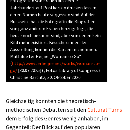
Fotografien von Frauen aus dem 19.
Jahrhundert auf Postkarten drucken lassen,
deren Namen heute vergessen sind. Auf der
Rückseite hat die Fotografin die Biografien
von ganz anderen Frauen hinzugefügt, die
heute noch bekannt sind, aber von denen kein
Bild mehr existiert. Besucher:innen der
Ausstellung können die Karten mitnehmen.
Mathilde ter Heijne: „Woman to Go“
(
http://www.terheijne.net/works/woman-to-
go/
[30.07.2025]) , Fotos: Library of Congress /
Christine Bartlitz, 30. Oktober 2020
Gleichzeitig konnten die theoretisch-
methodischen Debatten seit den
Cultural Turns
dem Erfolg des Genres wenig anhaben, im
Gegenteil: Der Blick auf den populären