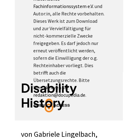
Fachinformationssystem e.V.
und
Autor:in, alle Rechte vorbehalten.
Dieses Werk ist zum Download
und zur Vervielfältigung für
nicht-kommerzielle Zwecke
freigegeben. Es darf jedoch nur
erneut veröffentlicht werden,
sofern die Einwilligung der o.g.
Rechteinhaber vorliegt. Dies
betrifft auch die
Übersetzungsrechte. Bitte
Disability
kontaktieren Sie:
redaktion@docupedia.de
.
History
von
Gabriele Lingelbach
,