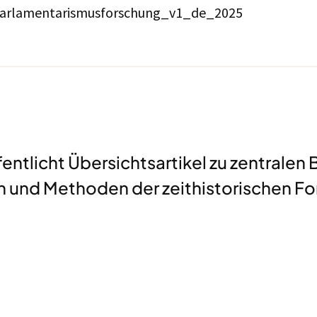
arlamentarismusforschung_v1_de_2025
tlicht Übersichtsartikel zu zentralen B
 und Methoden der zeithistorischen Fo