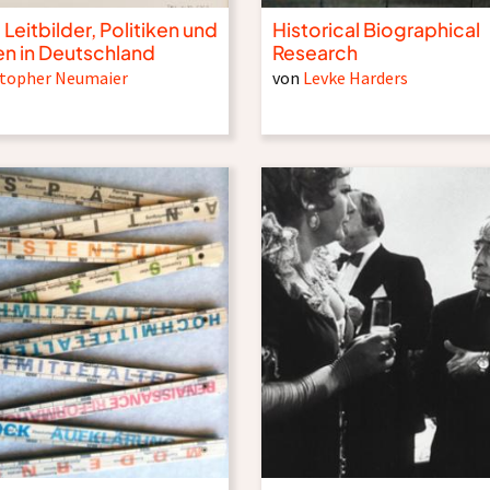
 Leitbilder, Politiken und
Historical Biographical
en in Deutschland
Research
stopher Neumaier
von
Levke Harders