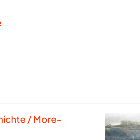
e
hichte / More-