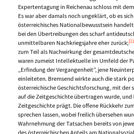
Expertentagung in Reichenau schloss mit dem 
Es war aber damals noch ungeklärt, ob es sich 
österreichisches Nationalbewusstsein handelte
bei den Übertreibungen des scharf antideutsc
[11
unmittelbaren Nachkriegsjahre eher zurück;
zum Teil als Nachwirkung der gesamtdeutschen 
waren zumeist Intellektuelle im Umfeld der P
„Erfindung der Vergangenheit”, jene Neuinterp
einleiteten. Bremsend wirkte auch die stark pos
österreichische Geschichtsforschung, mit der
auf die Zeitgeschichte übertragen wurde, und 
Zeitgeschichte prägt. Die offene Rückkehr zum
sprechen lassen, wobei freilich übersehen wurd
Wahrnehmung der Tatsachen bereits von jewe
des österreichischen Anteils am Nationalsozial