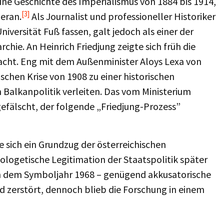
eine Geschichte des Imperialismus von 1884 bis 1914,
[3]
eran.
Als Journalist und professioneller Historiker
niversität Fuß fassen, galt jedoch als einer der
ie. An Heinrich Friedjung zeigte sich früh die
Macht. Eng mit dem Außenminister Aloys Lexa von
ischen Krise von 1908 zu einer historischen
 Balkanpolitik verleiten. Das vom Ministerium
gefälscht, der folgende „Friedjung-Prozess”
e sich ein Grundzug der österreichischen
ologetische Legitimation der Staatspolitik später
ach dem Symboljahr 1968 – genügend akkusatorische
 zerstört, dennoch blieb die Forschung in einem