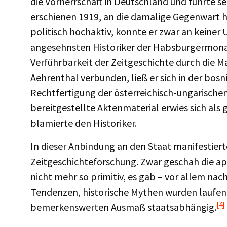
die Vorherrschaft in Deutschland und führte s
erschienen 1919, an die damalige Gegenwart h
politisch hochaktiv, konnte er zwar an keiner U
angesehnsten Historiker der Habsburgermonarch
Verführbarkeit der Zeitgeschichte durch die 
Aehrenthal verbunden, ließ er sich in der bosn
Rechtfertigung der österreichisch-ungarischen
bereitgestellte Aktenmaterial erwies sich als 
blamierte den Historiker.
In dieser Anbindung an den Staat manifestiert
Zeitgeschichteforschung. Zwar geschah die ap
nicht mehr so primitiv, es gab – vor allem n
Tendenzen, historische Mythen wurden laufend
[4]
bemerkenswerten Ausmaß staatsabhängig.