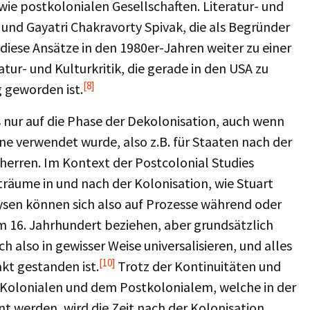
wie postkolonialen Gesellschaften. Literatur- und
und Gayatri Chakravorty Spivak, die als Begründer
diese Ansätze in den 1980er-Jahren weiter zu einer
tur- und Kulturkritik, die gerade in den USA zu
[8]
g geworden ist.
 nur auf die Phase der Dekolonisation, auch wenn
ne verwendet wurde, also z.B. für Staaten nach der
herren. Im Kontext der Postcolonial Studies
träume in und nach der Kolonisation, wie Stuart
sen können sich also auf Prozesse während oder
 16. Jahrhundert beziehen, aber grundsätzlich
h also in gewisser Weise universalisieren, und alles
[10]
kt gestanden ist.
Trotz der Kontinuitäten und
olonialen und dem Postkolonialem, welche in der
t werden, wird die Zeit nach der Kolonisation