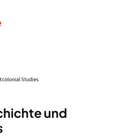
e
colonial Studies
chichte und
s