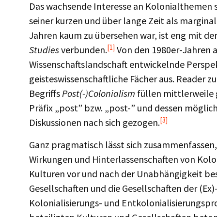
Das wachsende Interesse an Kolonialthemen se
seiner kurzen und über lange Zeit als margina
Jahren kaum zu übersehen war, ist eng mit de
[1]
Studies
verbunden.
Von den 1980er-Jahren an
Wissenschaftslandschaft entwickelnde Perspekt
geisteswissenschaftliche Fächer aus. Reader z
Begriffs
Post(-)Colonialism
füllen mittlerweile
Präfix „post” bzw. „post-” und dessen möglic
[3]
Diskussionen nach sich gezogen.
Ganz pragmatisch lässt sich zusammenfassen, d
Wirkungen und Hinterlassenschaften von Kolon
Kulturen vor und nach der Unabhängigkeit bes
Gesellschaften und die Gesellschaften der (Ex
Kolonialisierungs- und Entkolonialisierungspro