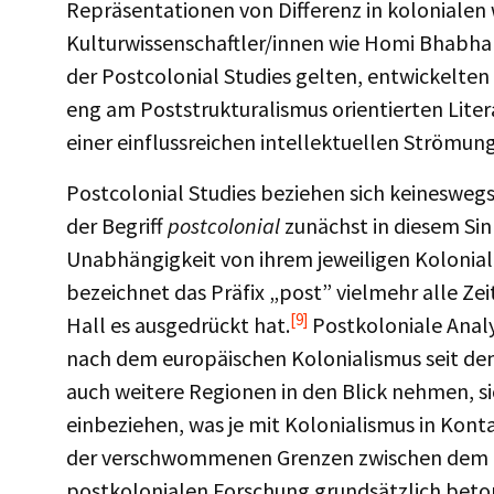
Repräsentationen von Differenz in kolonialen 
Kulturwissenschaftler/innen wie Homi Bhabha 
der Postcolonial Studies gelten, entwickelten 
eng am Poststrukturalismus orientierten Litera
einer einflussreichen intellektuellen Strömun
Postcolonial Studies beziehen sich keineswegs
der Begriff
postcolonial
zunächst in diesem Sin
Unabhängigkeit von ihrem jeweiligen Kolonial
bezeichnet das Präfix „post” vielmehr alle Zei
[9]
Hall es ausgedrückt hat.
Postkoloniale Analy
nach dem europäischen Kolonialismus seit dem
auch weitere Regionen in den Blick nehmen, sic
einbeziehen, was je mit Kolonialismus in Konta
der verschwommenen Grenzen zwischen dem K
postkolonialen Forschung grundsätzlich beton