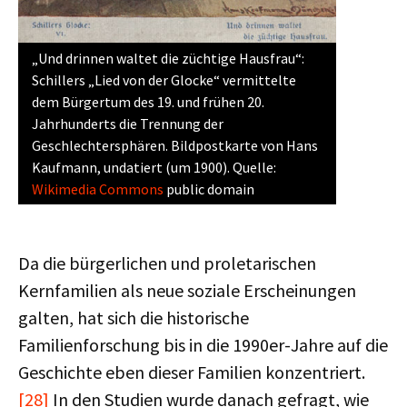
„Und drinnen waltet die züchtige Hausfrau“:
Schillers „Lied von der Glocke“ vermittelte
dem Bürgertum des 19. und frühen 20.
Jahrhunderts die Trennung der
Geschlechtersphären. Bildpostkarte von Hans
Kaufmann, undatiert (um 1900). Quelle:
Wikimedia Commons
public domain
Da die bürgerlichen und proletarischen
Kernfamilien als neue soziale Erscheinungen
galten, hat sich die historische
Familienforschung bis in die 1990er-Jahre auf die
Geschichte eben dieser Familien konzentriert.
[28]
In den Studien wurde danach gefragt, wie