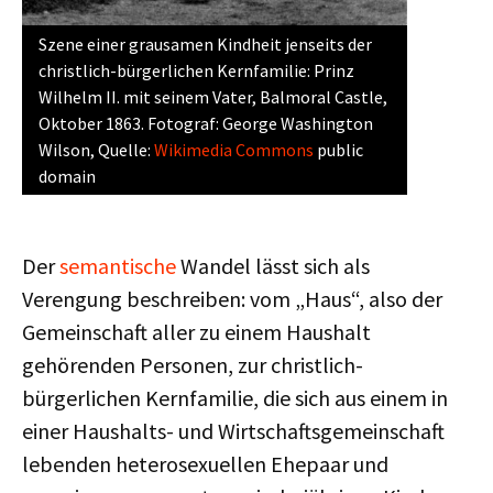
Szene einer grausamen Kindheit jenseits der
christlich-bürgerlichen Kernfamilie: Prinz
Wilhelm II. mit seinem Vater, Balmoral Castle,
Oktober 1863. Fotograf: George Washington
Wilson, Quelle:
Wikimedia Commons
public
domain
Der
semantische
Wandel lässt sich als
Verengung beschreiben: vom „Haus“, also der
Gemeinschaft aller zu einem Haushalt
gehörenden Personen, zur christlich-
bürgerlichen Kernfamilie, die sich aus einem in
einer Haushalts- und Wirtschaftsgemeinschaft
lebenden heterosexuellen Ehepaar und