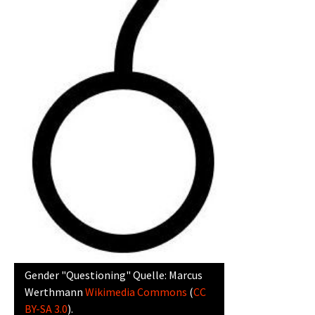
Gender "Questioning" Quelle: Marcus
Werthmann
Wikimedia Commons
(
CC
BY-SA 3.0
).