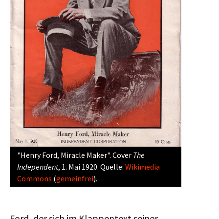
"Henry Ford, Miracle Maker". Cover
The
Independent
, 1. Mai 1920. Quelle:
Wikimedia
Commons
(
gemeinfrei
).
Ford, der sich im Klappentext seiner