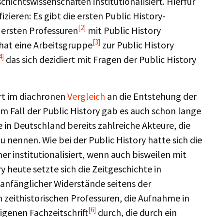
hichtswissenschaften institutionalisiert. Hierfür
fizieren: Es gibt die ersten Public History-
[2]
 ersten Professuren
mit Public History
[3]
hat eine Arbeitsgruppe
zur Public History
4]
das sich dezidiert mit Fragen der Public History
ert im diachronen
Vergleich
an die Entstehung der
im Fall der Public History gab es auch schon lange
e in Deutschland bereits zahlreiche Akteure, die
u nennen. Wie bei der Public History hatte sich die
er institutionalisiert, wenn auch bisweilen mit
y heute setzte sich die Zeitgeschichte in
 anfänglicher Widerstände seitens der
 zeithistorischen Professuren, die Aufnahme in
[6]
eigenen Fachzeitschrift
durch, die durch ein