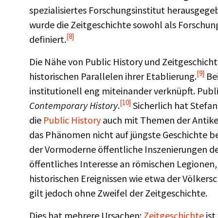
spezialisiertes Forschungsinstitut herausgege
wurde die Zeitgeschichte sowohl als Forschun
[8]
definiert.
Die Nähe von Public History und Zeitgeschichte
[9]
historischen Parallelen ihrer Etablierung.
Bei
institutionell eng miteinander verknüpft. Publ
[10]
Contemporary History
.
Sicherlich hat Stefan
die
Public History
auch mit Themen der Antike 
das Phänomen nicht auf jüngste Geschichte be
der Vormoderne öffentliche Inszenierungen de
öffentliches Interesse an römischen Legionen
historischen Ereignissen wie etwa der Völkers
gilt jedoch ohne Zweifel der Zeitgeschichte.
Dies hat mehrere Ursachen:
Zeitgeschichte
ist