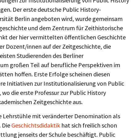
ebungen zur Institutionalisierung von Public History
gen. Der erste deutsche Public History-
versität Berlin angeboten wird, wurde gemeinsam
geschichte und dem Zentrum für Zeithistorische
t der hier vermittelten öffentlichen Geschichte
r Dozent/innen auf der Zeitgeschichte, die
eisten Studierenden des Berliner
zum großen Teil auf berufliche Perspektiven im
tten hoffen. Erste Erfolge scheinen diesen
Initiativen zur Institutionalisierung von Public
 wo die erste Professur zur Public History
akademischen Zeitgeschichte aus.
e Lehrstühle mit veränderter Denomination als
. Die
Geschichtsdidaktik
hat sich freilich schon
tlung jenseits der Schule beschäftigt. Public