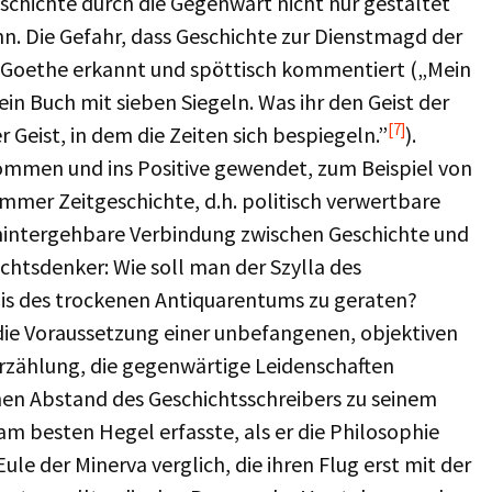
eschichte durch die Gegenwart nicht nur gestaltet
nn. Die Gefahr, dass Geschichte zur Dienstmagd der
 Goethe erkannt und spöttisch kommentiert („Mein
ein Buch mit sieben Siegeln. Was ihr den Geist der
[7]
r Geist, in dem die Zeiten sich bespiegeln.”
).
ommen und ins Positive gewendet, zum Beispiel von
mmer Zeitgeschichte, d.h. politisch verwertbare
hintergehbare Verbindung zwischen Geschichte und
htsdenker: Wie soll man der Szylla des
dis des trockenen Antiquarentums zu geraten?
die Voraussetzung einer unbefangenen, objektiven
erzählung, die gegenwärtige Leidenschaften
chen Abstand des Geschichtsschreibers zu seinem
 besten Hegel erfasste, als er die Philosophie
le der Minerva verglich, die ihren Flug erst mit der