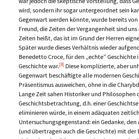
war jedoch die skeptische Vorstellung, dass G
wird, sondern ihr sogar untergeordnet sein ka
Gegenwart werden könnte, wurde bereits von
Freund, die Zeiten der Vergangenheit sind uns 
Zeiten heißt, das ist im Grund der Herren eigne
Später wurde dieses Verhältnis wieder aufgen
Benedetto Croce, für den „echte” Geschichte i
[8]
Geschichte war.
Diese komplizierte, aber un
Gegenwart beschäftigte alle modernen Geschic
Präsentismus ausweichen, ohne in die Charyb
Lange Zeit sahen Historiker und Philosophen 
Geschichtsbetrachtung, d.h. einer Geschichts
eliminieren würde, in einem adäquaten zeitli
Untersuchungsgegenstand: ein Gedanke, den am
(und übertragen auch die Geschichte) mit der Eu