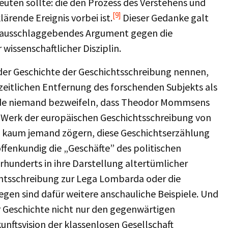
en sollte: die den Prozess des Verstehens und
[9]
ärende Ereignis vorbei ist.
Dieser Gedanke galt
ls ausschlaggebendes Argument gegen die
 wissenschaftlicher Disziplin.
der Geschichte der Geschichtsschreibung nennen,
itlichen Entfernung des forschenden Subjekts als
würde niemand bezweifeln, dass Theodor Mommsens
 Werk der europäischen Geschichtsschreibung von
h kaum jemand zögern, diese Geschichtserzählung
 offenkundig die „Geschäfte” des politischen
hunderts in ihre Darstellung altertümlicher
hichtsschreibung zur Lega Lombarda oder die
egen sind dafür weitere anschauliche Beispiele. Und
r Geschichte nicht nur den gegenwärtigen
unftsvision der klassenlosen Gesellschaft