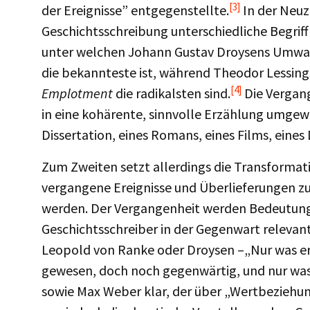
[3]
der Ereignisse” entgegenstellte.
In der Neuz
Geschichtsschreibung unterschiedliche Begriff
unter welchen Johann Gustav Droysens Umw
die bekannteste ist, während Theodor Lessin
[4]
Emplotment
die radikalsten sind.
Die Vergang
in eine kohärente, sinnvolle Erzählung umgewa
Dissertation, eines Romans, eines Films, ein
Zum Zweiten setzt allerdings die Transformati
vergangene Ereignisse und Überlieferungen z
werden. Der Vergangenheit werden Bedeutunge
Geschichtsschreiber in der Gegenwart relevant
Leopold von Ranke oder Droysen –„Nur was eri
gewesen, doch noch gegenwärtig, und nur was s
sowie Max Weber klar, der über „Wertbeziehun