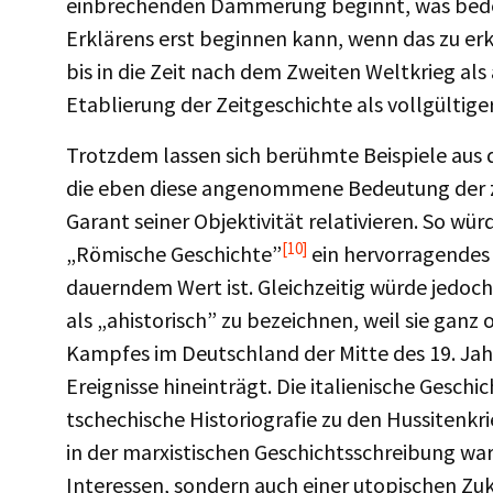
einbrechenden Dämmerung beginnt, was bedeut
Erklärens erst beginnen kann, wenn das zu erkl
bis in die Zeit nach dem Zweiten Weltkrieg a
Etablierung der Zeitgeschichte als vollgültiger
Trotzdem lassen sich berühmte Beispiele aus 
die eben diese angenommene Bedeutung der ze
Garant seiner Objektivität relativieren. So 
[10]
„Römische Geschichte”
ein hervorragendes
dauerndem Wert ist. Gleichzeitig würde jedoc
als „ahistorisch” zu bezeichnen, weil sie ganz
Kampfes im Deutschland der Mitte des 19. Jahr
Ereignisse hineinträgt. Die italienische Gesc
tschechische Historiografie zu den Hussitenkri
in der marxistischen Geschichtsschreibung wa
Interessen, sondern auch einer utopischen Zuk