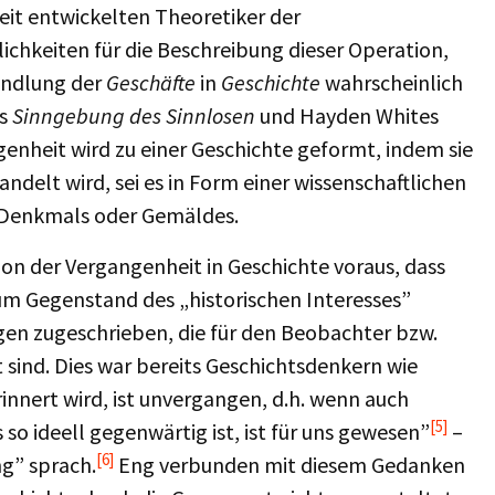
eit entwickelten Theoretiker der
lichkeiten für die Beschreibung dieser Operation,
andlung der
Geschäfte
in
Geschichte
wahrscheinlich
gs
Sinngebung des Sinnlosen
und Hayden Whites
enheit wird zu einer Geschichte geformt, indem sie
ndelt wird, sei es in Form einer wissenschaftlichen
es Denkmals oder Gemäldes.
on der Vergangenheit in Geschichte voraus, dass
um Gegenstand des „historischen Interesses”
n zugeschrieben, die für den Beobachter bzw.
 sind. Dies war bereits Geschichtsdenkern wie
nnert wird, ist unvergangen, d.h. wenn auch
[5]
o ideell gegenwärtig ist, ist für uns gewesen”
–
[6]
g” sprach.
Eng verbunden mit diesem Gedanken