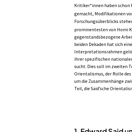
Kritiker*innen haben schon 
gemacht, Modifikationen vor
Forschungsüberblicks stehen
prominentesten von Homi K.
gegenstandsbezogene Arbeite
beiden Dekaden hat sich eine
Interpretationsrahmen gelös
ihrer spezifischen nationale
sucht. Dies soll im zweiten 
Orientalismus, der Rolle de
um die Zusammenhänge zwis
Teil, die Said’sche Oriental
1. Edward Said u