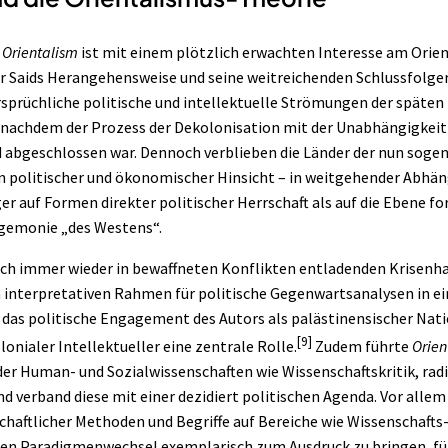
n
Orientalism
ist mit einem plötzlich erwachten Interesse am Orient
 Saids Herangehensweise und seine weitreichenden Schlussfolger
rsprüchliche politische und intellektuelle Strömungen der späten
z nachdem der Prozess der Dekolonisation mit der Unabhängigkeit
 abgeschlossen war. Dennoch verblieben die Länder der nun sog
 in politischer und ökonomischer Hinsicht – in weitgehender Abhä
ger auf Formen direkter politischer Herrschaft als auf die Ebene f
gemonie „des Westens“.
ich immer wieder in bewaffneten Konflikten entladenden
Krisenha
n interpretativen Rahmen für politische Gegenwartsanalysen in 
t das politische Engagement des Autors als palästinensischer Nati
[9]
olonialer
Intellektueller
eine zentrale Rolle.
Zudem führte
Orien
 der Human- und Sozialwissenschaften wie Wissenschaftskritik, ra
verband diese mit einer dezidiert politischen Agenda. Vor alle
chaftlicher
Methoden und Begriffe auf Bereiche wie Wissenschafts
n Paradigmenwechsel exemplarisch zum Ausdruck zu bringen, für 