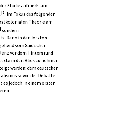
 der Studie aufmerksam
[7]
.
Im Fokus des folgenden
postkolonialen Theorie am
]
sondern
s. Denn in den letzten
itgehend vom Said’schen
alenz vor dem Hintergrund
texte in den Blick zu nehmen
ezeigt werden: dem deutschen
talismus sowie der Debatte
lt es jedoch in einem ersten
eren.