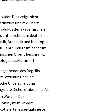
wider. Dies zeigt nicht
efinition und rekurriert
produkt aller akademischen
es entspricht dem deutschen
stik, Arabistik und Indologie
 20. Jahrhundert im Zentrum
amischen Orient beschränkt
inologie ausklammert.
ungsebenen des Begriffs
Grenzziehung ab und
ische Unterscheidung
aginäre Dichotomie, so heißt
en Worten: Der
tionssystem, in dem
otisierte, essentialisierte