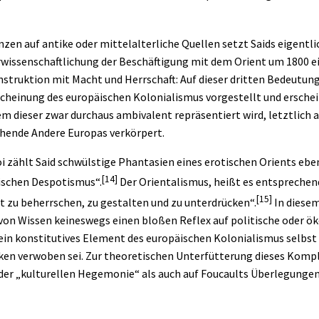
zen auf antike oder mittelalterliche Quellen setzt Saids eigentli
rwissenschaftlichung der Beschäftigung mit dem Orient um 1800 ein
nstruktion mit Macht und
Herrschaft
: Auf dieser dritten Bedeutun
scheinung des europäischen Kolonialismus vorgestellt und erschei
em dieser zwar durchaus ambivalent repräsentiert wird, letztlich 
hende Andere Europas verkörpert.
 zählt Said schwülstige Phantasien eines erotischen Orients ebe
[14]
ischen Despotismus“.
Der Orientalismus, heißt es entsprechend
[15]
ent zu beherrschen, zu gestalten und zu unterdrücken“.
In diesem
 von Wissen keineswegs einen bloßen Reflex auf politische oder ö
ein konstitutives Element des europäischen Kolonialismus selbst
ken verwoben sei. Zur theoretischen Unterfütterung dieses Kompl
f der „kulturellen Hegemonie“ als auch auf Foucaults Überlegu