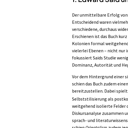
Der unmittelbare Erfolg vo
Entscheidend waren vielmehr
verschiedene, durchaus wide
Erschienen ist das Buch kur
Kolonien formal weitgehend
vielerlei Ebenen – nicht nur
fokussiert Saids Studie weni
Dominanz, Autorität und He
Vor dem Hintergrund einer s
schien das Buch zudem eine
bereitzustellen. Dabei spiel
Selbststilisierung als postk
weitgehend isolierte Felder
Diskursanalyse
zusammen und 
sprach- und
literaturwissens
schien
Orientalism
zudem jene