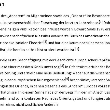
nn
 des „Anderen“ im Allgemeinen sowie des „Orients“ im Besondere
[1]
ulturwissenschaftlicher Forschung der letzten Jahrzehnte.
Dabe
er einzigen Publikation beeinflusst worden: Edward Saids 1978 er
urwissenschaftlichen Klassiker avancierte Buch des amerikanische
[3]
t postkolonialer Theorie“
und hat eine kaum noch überschaubar
[4]
st, die bereits selbst
historisiert
worden ist.
r die erste Beschäftigung mit der Geschichte europäischer Repräs
[5]
diese einer massiven Kritik unterzog.
In
Orientalism
erfuhr der B
eiterung und erhielt eine neue Bedeutung: Weder auf die wissensc
[6]
ng in der europäischen Kunstgeschichte
beschränkt, versteht Sa
gen des Orients, in denen dieser als das „Andere“ Europas vorgestel
ältnisse. In diesem Sinne hat sich der
Begriff
in den im Anschlus
ehmend vom konkreten Raum des Orients gelöst und fungiert al
nen eines nichtwestlichen Anderen.