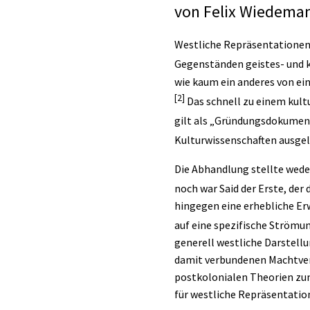
von
Felix Wiedema
Westliche Repräsentationen
Gegenständen geistes- und k
wie kaum ein anderes von ein
[2]
Das schnell zu einem kult
gilt als „Gründungsdokumen
Kulturwissenschaften ausgelö
Die Abhandlung stellte wede
noch war Said der Erste, der 
hingegen eine erhebliche Erw
auf eine spezifische Strömu
generell westliche Darstellun
damit verbundenen Machtverh
postkolonialen
Theorien zun
für westliche Repräsentatio