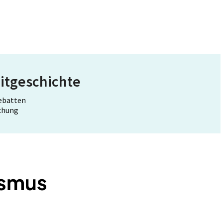
itgeschichte
Debatten
schung
ismus