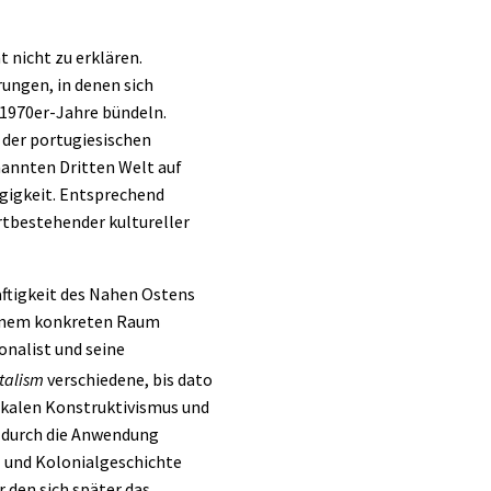
 nicht zu erklären.
ungen, in denen sich
 1970er-Jahre bündeln.
 der portugiesischen
enannten
Dritten Welt
auf
ngigkeit. Entsprechend
ortbestehender kultureller
ftigkeit
des Nahen Ostens
einem konkreten Raum
onalist und seine
talism
verschiedene, bis dato
dikalen Konstruktivismus und
m durch die Anwendung
- und
Kolonialgeschichte
den sich später das