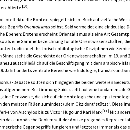
[10]
etablierte.
d intellektuelle Kontext spiegelt sich im Buch auf vielfache Weise 
des Begriffs
Orientalismus
selbst. Said vermeidet eine eindeutige D
iche Ebenen: Erstens erscheint Orientalismus als eine Art Gesamt
lso als eine Sammelbezeichnung für alle Orientwissenschaften; di
unter traditionell historisch-philologische Disziplinen wie Semiti
m Sinne steht die Geschichte der Orientwissenschaften im 19. und
nahezu ausschließlich auf die Beschäftigung mit dem arabisch-isl
s 19. Jahrhunderts zentrale Bereiche wie Indologie, Iranistik und S
alismus-Debatte sollten sich hingegen die beiden weiteren Bedeut
aus allgemeinere Bestimmung Saids stellt auf eine fundamentale 
„eine Denkweise, die sich auf eine ontologische und epistemolog
n den meisten Fällen zumindest) ‚dem Okzident‘ stützt“. Diese im
[11]
erke von Aischylos bis zu Victor Hugo und Karl Marx.
Mit ander
ein das
europäische Denken
seit der Antike prägendes Repräsenta
metrische Gegenbegriffe fungieren und letzterer immer als das ex