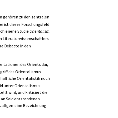
n gehören zu den zentralen
i ist dieses Forschungsfeld
schienene Studie
Orientalism
.
n Literaturwissenschaftlers
e Debatte in den
entationen des Orients dar,
egriff des Orientalismus
haftliche Orientalistik noch
id unter Orientalismus
lt wird, und kritisiert die
s an Said entstandenen
s allgemeine Bezeichnung