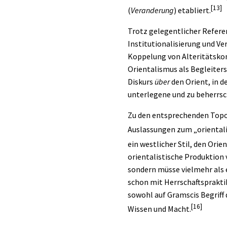
[13]
(
Veranderung
) etabliert.
Trotz gelegentlicher Referen
Institutionalisierung und Ve
Koppelung von Alteritätsko
Orientalismus als Begleiter
Diskurs
über
den Orient, in d
unterlegene und zu beherrsc
Zu den entsprechenden Topoi
Auslassungen zum „oriental
ein westlicher Stil, den Ori
orientalistische Produktion
sondern müsse vielmehr als 
schon mit Herrschaftsprakti
sowohl auf Gramscis Begrif
[16]
Wissen und Macht.