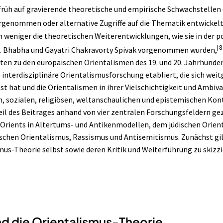
früh auf gravierende theoretische und empirische Schwachstellen
genommen oder alternative Zugriffe auf die Thematik entwickelt
 weniger die theoretischen Weiterentwicklungen, wie sie in der 
[8
 Bhabha und Gayatri Chakravorty Spivak vorgenommen wurden,
n zu den europäischen Orientalismen des 19. und 20. Jahrhundert
 interdisziplinäre Orientalismusforschung etabliert, die sich we
t hat und die Orientalismen in ihrer Vielschichtigkeit und Ambiv
n, sozialen, religiösen, weltanschaulichen und epistemischen Kon
Teil des Beitrages anhand von vier zentralen Forschungsfeldern g
s Orients in Altertums- und Antikenmodellen, dem jüdischen Orien
chen Orientalismus, Rassismus und
Antisemitismus
. Zunächst gi
ismus-Theorie selbst sowie deren Kritik und Weiterführung zu skizzi
nd die Orientalismus-Theorie