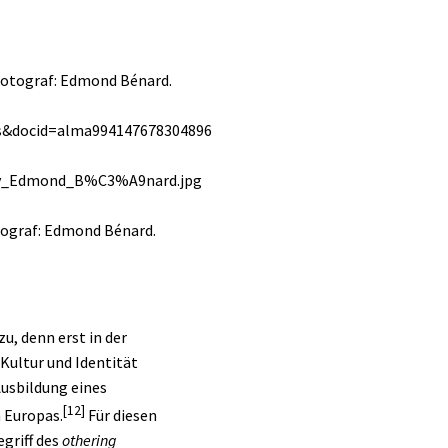
otograf: Edmond Bénard.
, denn erst in der
Kultur und Identität
Ausbildung eines
[12]
 Europas.
Für diesen
griff des
othering