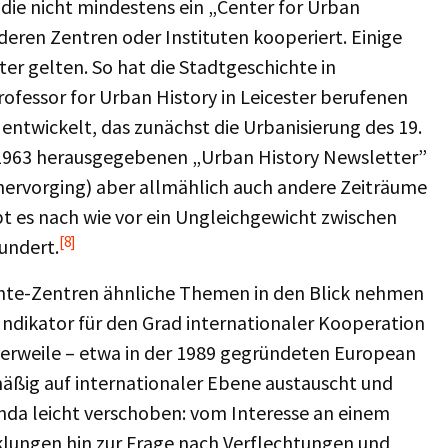
die nicht mindestens ein „Center for Urban
deren Zentren oder Instituten kooperiert. Einige
er gelten. So hat die Stadtgeschichte in
rofessor for Urban History in Leicester berufenen
 entwickelt, das zunächst die Urbanisierung des 19.
t 1963 herausgegebenen „Urban History Newsletter”
 hervorging) aber allmählich auch andere Zeiträume
t es nach wie vor ein Ungleichgewicht zwischen
[8]
undert.
chte-Zentren ähnliche Themen in den Blick nehmen
 Indikator für den Grad internationaler Kooperation
tlerweile – etwa in der 1989 gegründeten European
mäßig auf internationaler Ebene austauscht und
nda leicht verschoben: vom Interesse an einem
klungen hin zur Frage nach Verflechtungen und