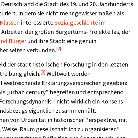
 Deutschland die Stadt des 19. und 20. Jahrhunderts
uriert, in dem sie nicht mehr gewissermaßen als
Klassen
interessierte
Sozialgeschichte
im
 Arbeiten der großen Bürgertums-Projekte las, der
und Bürger
und ihre Stadt; eine genuin
[2]
eher selten verbunden.
Feld der stadthistorischen Forschung in den letzten
[3]
treibung gleich.
Weltweit werden
eil weitreichende Erklärungsversprechen gegeben:
h als „urban century” begreifen und entsprechend
r Forschungsdynamik – nicht wirklich ein Konsens
tandsbezugs eigentlich zusammenhält.
men von Urbanität in historischer Perspektive, mit
 „Weise, Raum gesellschaftlich zu organisieren”