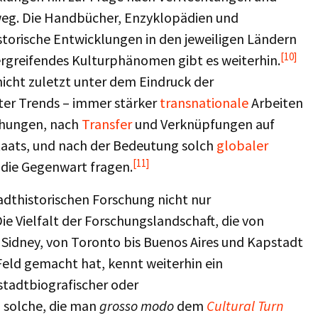
eg. Die Handbücher, Enzyklopädien und
storische Entwicklungen in den jeweiligen Ländern
[10]
rgreifendes Kulturphänomen gibt es weiterhin.
nicht zuletzt unter dem Eindruck der
er Trends – immer stärker
transnationale
Arbeiten
chungen, nach
Transfer
und Verknüpfungen auf
taats, und nach der Bedeutung solch
globaler
[11]
 die Gegenwart fragen.
adthistorischen Forschung nicht nur
ie Vielfalt der Forschungslandschaft, die von
 Sidney, von Toronto bis Buenos Aires und Kapstadt
Feld gemacht hat, kennt weiterhin ein
 stadtbiografischer oder
h solche, die man
grosso modo
dem
Cultural Turn