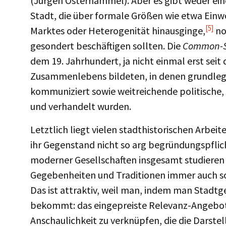
(Jürgen Osterhammel). Aber es gibt weder ein
Stadt, die über formale Größen wie etwa Einw
[5]
Marktes oder Heterogenität hinausginge,
no
gesondert beschäftigen sollten. Die
Common-S
dem 19. Jahrhundert, ja nicht einmal erst sei
Zusammenlebens bildeten, in denen grundleg
kommuniziert sowie weitreichende politische,
und verhandelt wurden.
Letztlich liegt vielen stadthistorischen Arbei
ihr Gegenstand nicht so arg begründungspflich
moderner Gesellschaften insgesamt studieren l
Gegebenheiten und Traditionen immer auch so e
Das ist attraktiv, weil man, indem man Stadt
bekommt: das eingepreiste Relevanz-Angebot 
Anschaulichkeit zu verknüpfen, die die Darstel