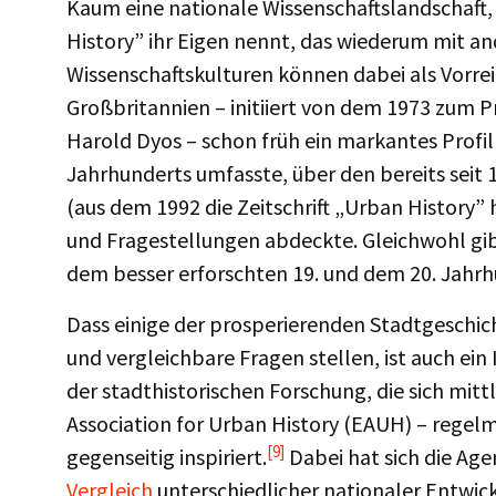
Kaum eine nationale Wissenschaftslandschaft, 
History” ihr Eigen nennt, das wiederum mit an
Wissenschaftskulturen können dabei als Vorreit
Großbritannien – initiiert von dem 1973 zum P
Harold Dyos – schon früh ein markantes Profil
Jahrhunderts umfasste, über den bereits sei
(aus dem 1992 die Zeitschrift „Urban History”
und Fragestellungen abdeckte. Gleichwohl gib
dem besser erforschten 19. und dem 20. Jahrh
Dass einige der prosperierenden Stadtgeschi
und vergleichbare Fragen stellen, ist auch ein
der stadthistorischen Forschung, die sich mit
Association for Urban History (EAUH) – regel
[9]
gegenseitig inspiriert.
Dabei hat sich die Age
Vergleich
unterschiedlicher nationaler Entwic