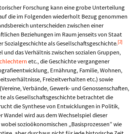
storischer Forschung kann eine grobe Unterteilung
, auf die im Folgenden wiederholt Bezug genommen
ndsbereich unterscheiden zwischen einer
aftlichen Beziehungen im Raum jenseits von Staat
[2]
r Sozialgeschichte als Gesellschaftsgeschichte.
l und das Verhältnis zwischen sozialen Gruppen,
chlechtern
etc., die Geschichte vergangener
rafieentwicklung, Ernährung, Familie, Wohnen,
eitsverhältnisse, Freizeitverhalten etc.) sowie
 (Vereine, Verbände, Gewerk- und Genossenschaften,
te als Gesellschaftsgeschichte betrachtet die
ucht die Synthese von Entwicklungen in Politik,
her Wandel wird aus dem Wechselspiel dieser
rt, wobei sozioökonomischen „Basisprozessen” wie
tige, aber durchaus nicht für jede historische Zeit