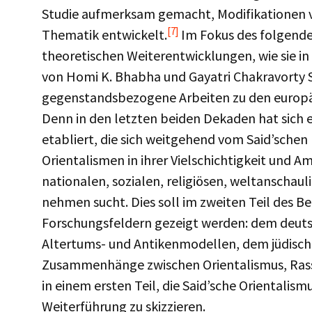
Studie aufmerksam gemacht, Modifikationen v
[7]
Thematik entwickelt.
Im Fokus des folgende
theoretischen Weiterentwicklungen, wie sie i
von Homi K. Bhabha und Gayatri Chakravort
gegenstandsbezogene Arbeiten zu den europäi
Denn in den letzten beiden Dekaden hat sich e
etabliert, die sich weitgehend vom Said’schen
Orientalismen in ihrer Vielschichtigkeit und A
nationalen, sozialen, religiösen, weltanschau
nehmen sucht. Dies soll im zweiten Teil des B
Forschungsfeldern gezeigt werden: dem deutsc
Altertums- und Antikenmodellen, dem jüdisch
Zusammenhänge zwischen Orientalismus, Ras
in einem ersten Teil, die Said’sche Orientalism
Weiterführung zu skizzieren.