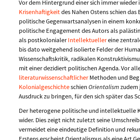
Vor dem Hintergrund einer sich immer wieder
Krisenhaftigkeit
des Nahen Ostens schien das 
politische Gegenwartsanalysen in einem konkr
politische Engagement des Autors als palästine
als postkolonialer
Intellektueller
eine zentral
bis dato weitgehend isolierte Felder der Huma
Wissenschaftskritik, radikalen Konstruktivism
mit einer dezidiert politischen Agenda. Vor a
literaturwissenschaftlicher
Methoden und Begri
Kolonialgeschichte
schien
Orientalism
zudem 
Ausdruck zu bringen, für den sich später das 
Der heterogene politische und intellektuelle K
wider. Dies zeigt nicht zuletzt seine Umschrei
vermeidet eine eindeutige Definition und rekur
Erstens erscheint Orientalismus als eine Art