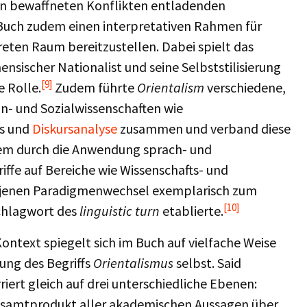
 in bewaffneten Konflikten entladenden
Buch zudem einen interpretativen Rahmen für
eten Raum bereitzustellen. Dabei spielt das
nsischer Nationalist und seine Selbststilisierung
[9]
e Rolle.
Zudem führte
Orientalism
verschiedene,
n- und Sozialwissenschaften wie
us und
Diskursanalyse
zusammen und verband diese
llem durch die Anwendung sprach- und
ffe auf Bereiche wie Wissenschafts- und
jenen Paradigmenwechsel exemplarisch zum
[10]
Schlagwort des
linguistic turn
etablierte.
ontext spiegelt sich im Buch auf vielfache Weise
bung des Begriffs
Orientalismus
selbst. Said
riert gleich auf drei unterschiedliche Ebenen:
 Gesamtprodukt aller akademischen Aussagen über