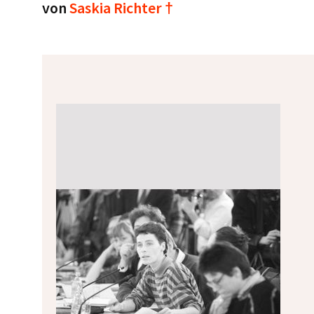
von
Saskia Richter †