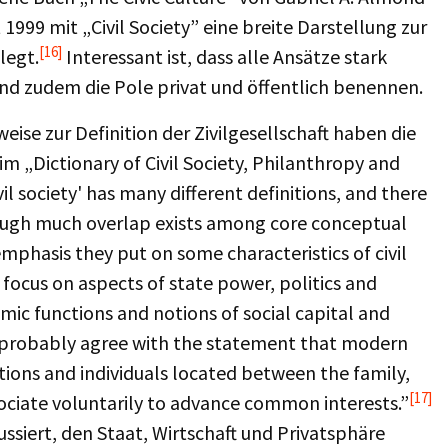
999 mit „Civil Society” eine breite Darstellung zur
[16]
legt.
Interessant ist, dass alle Ansätze stark
und zudem die Pole privat und öffentlich benennen.
ise zur Definition der Zivilgesellschaft haben die
m „Dictionary of Civil Society, Philanthropy and
l society' has many different definitions, and there
though much overlap exists among core conceptual
emphasis they put on some characteristics of civil
 focus on aspects of state power, politics and
ic functions and notions of social capital and
d probably agree with the statement that modern
zations and individuals located between the family,
[17]
ociate voluntarily to advance common interests.”
ssiert, den Staat, Wirtschaft und Privatsphäre