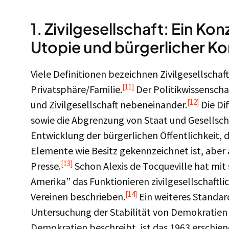
1. Zivilgesellschaft: Ein Ko
Utopie und bürgerlicher K
Viele Definitionen bezeichnen Zivilgesellschaf
[11]
Privatsphäre/Familie.
Der Politikwissenscha
[12]
und Zivilgesellschaft nebeneinander.
Die Dif
sowie die Abgrenzung von Staat und Gesellscha
Entwicklung der bürgerlichen Öffentlichkeit, 
Elemente wie Besitz gekennzeichnet ist, aber
[13]
Presse.
Schon Alexis de Tocqueville hat mi
Amerika” das Funktionieren zivilgesellschaftl
[14]
Vereinen beschrieben.
Ein weiteres Standard
Untersuchung der Stabilität von Demokratien a
Demokratien beschreibt, ist das 1963 erschien