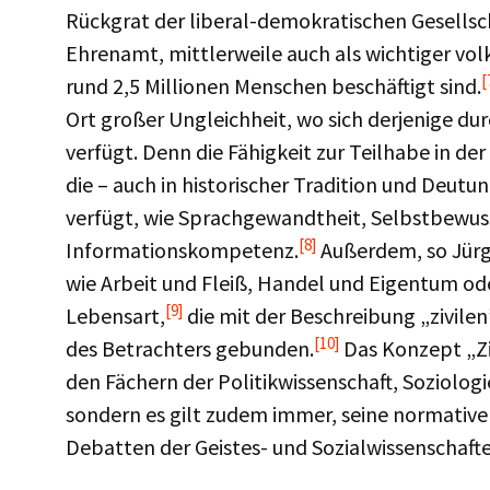
Rückgrat der liberal-demokratischen Gesellsch
Ehrenamt, mittlerweile auch als wichtiger vol
[
rund 2,5 Millionen Menschen beschäftigt sind.
Ort großer Ungleichheit, wo sich derjenige d
verfügt. Denn die Fähigkeit zur Teilhabe in de
die – auch in historischer Tradition und Deutu
verfügt, wie Sprachgewandtheit, Selbstbewuss
[8]
Informationskompetenz.
Außerdem, so Jürg
wie Arbeit und Fleiß, Handel und Eigentum od
[9]
Lebensart,
die mit der Beschreibung „zivile
[10]
des Betrachters gebunden.
Das Konzept „Ziv
den Fächern der Politikwissenschaft, Soziolog
sondern es gilt zudem immer, seine normative 
Debatten der Geistes- und Sozialwissenschafte