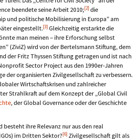
 Türen: Das „Centre for Civil Society” an der
[2]
ence beendete seine Arbeit 2010;
die
hip und politische Mobilisierung in Europa” am
[3]
äter eingestellt.
Gleichzeitig erstarkte die
o könnte man meinen – ihre Erforschung selbst
len” (ZiviZ) wird von der Bertelsmann Stiftung, dem
nd der Fritz Thyssen Stiftung getragen und ist nach
onprofit Sector Project aus den 1990er-Jahren
age der organisierten Zivilgesellschaft zu verbessern.
globaler Wirtschaftskrisen und zahlreicher
ter Strahlkraft auf dem Konzept der „Global Civil
chte
, der Global Governance oder der Geschichte
d besteht ihre Relevanz nur aus den real
[6]
GOs) im Dritten Sektor?
Zivilgesellschaft gilt als