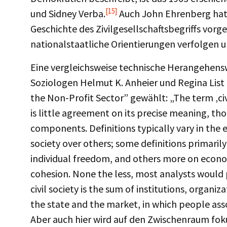
[15]
und Sidney Verba.
Auch John Ehrenberg hat 1
Geschichte des Zivilgesellschaftsbegriffs vorge
nationalstaatliche Orientierungen verfolgen 
Eine vergleichsweise technische Herangehenswe
Soziologen Helmut K. Anheier und Regina List i
the Non-Profit Sector” gewählt: „The term ‚civi
is little agreement on its precise meaning, 
components. Definitions typically vary in the 
society over others; some definitions primarily
individual freedom, and others more on econom
cohesion. None the less, most analysts woul
civil society is the sum of institutions, organi
the state and the market, in which people ass
Aber auch hier wird auf den Zwischenraum foku