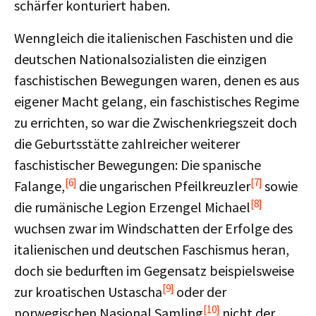
schärfer konturiert haben.
Wenngleich die italienischen Faschisten und die
deutschen Nationalsozialisten die einzigen
faschistischen Bewegungen waren, denen es aus
eigener Macht gelang, ein faschistisches Regime
zu errichten, so war die Zwischenkriegszeit doch
die Geburtsstätte zahlreicher weiterer
faschistischer Bewegungen: Die spanische
[6]
[7]
Falange,
die ungarischen Pfeilkreuzler
sowie
[8]
die rumänische Legion Erzengel Michael
wuchsen zwar im Windschatten der Erfolge des
italienischen und deutschen Faschismus heran,
doch sie bedurften im Gegensatz beispielsweise
[9]
zur kroatischen Ustascha
oder der
[10]
norwegischen Nasjonal Samling
nicht der