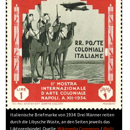
Italienische Briefmarke von 1934: Drei Männer reiten
durch die Libysche Wüste, an den Seiten jeweils das
Liktorenbündel. Quelle:
Wikimedia Commons
/
iBolli