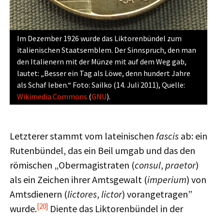
Im Dezember 1926 wurde das Liktorenbündel zum
italienischen Staatsemblem. Der Sinnspruch, den man
den Italienern mit der Münze mit auf dem Weg gab,
lautet: „Besser ein Tag als Löwe, denn hundert Jahre
als Schaf leben.“ Foto: Sailko (14. Juli 2011), Quelle:
Wikimedia Commons
(
GNU
).
Letzterer stammt vom lateinischen
fascis
ab: ein
Rutenbündel, das ein Beil umgab und das den
römischen „Obermagistraten (
consul
,
praetor
)
als ein Zeichen ihrer Amtsgewalt (
imperium
) von
Amtsdienern (
lictores
,
lictor
) vorangetragen”
[20]
wurde.
Diente das Liktorenbündel in der