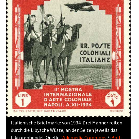
Italienische Briefmarke von 1934: Drei Männer reiten
durch die Libysche Wüste, an den Seiten jeweils das
Liktorenbündel. Quelle:
Wikimedia Commons
/
iBolli