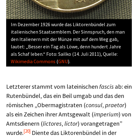
Im Dezember 1926 wurde das Liktorenbündel zum
italienischen Staatsemblem. Der Sinnspruch, den man
den Italienern mit der Münze mit auf dem Weg gab,
lautet: „Besser ein Tag als Löwe, denn hundert Jahre
als Schaf leben.“ Foto: Sailko (14. Juli 2011), Quelle:
Wikimedia Commons
(
GNU
).
Letzterer stammt vom lateinischen
fascis
ab: ein
Rutenbündel, das ein Beil umgab und das den
römischen „Obermagistraten (
consul
,
praetor
)
als ein Zeichen ihrer Amtsgewalt (
imperium
) von
Amtsdienern (
lictores
,
lictor
) vorangetragen”
[20]
wurde.
Diente das Liktorenbündel in der