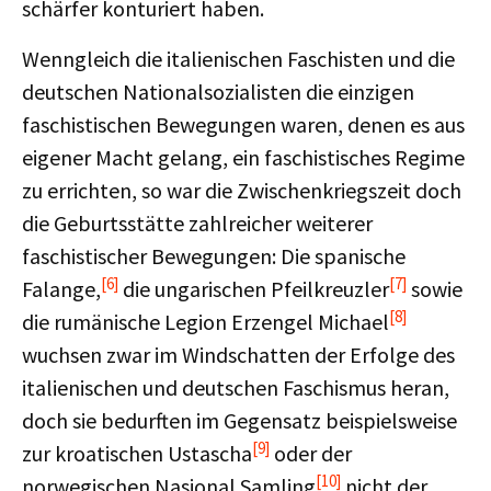
schärfer konturiert haben.
Wenngleich die italienischen Faschisten und die
deutschen Nationalsozialisten die einzigen
faschistischen Bewegungen waren, denen es aus
eigener Macht gelang, ein faschistisches Regime
zu errichten, so war die Zwischenkriegszeit doch
die Geburtsstätte zahlreicher weiterer
faschistischer Bewegungen: Die spanische
[6]
[7]
Falange,
die ungarischen Pfeilkreuzler
sowie
[8]
die rumänische Legion Erzengel Michael
wuchsen zwar im Windschatten der Erfolge des
italienischen und deutschen Faschismus heran,
doch sie bedurften im Gegensatz beispielsweise
[9]
zur kroatischen Ustascha
oder der
[10]
norwegischen Nasjonal Samling
nicht der