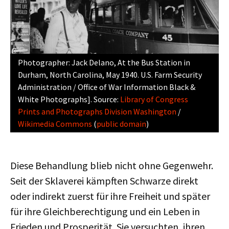
Photographer: Jack Delano, At the Bus Station in
Durham, North Carolina, May 1940. U.S. Farm Security
Administration / Office of War Information Black &
White Photographs]. Source:
Library of Congress
Prints and Photographs Division Washington
/
Wikimedia Commons
(
public domain
)
Diese Behandlung blieb nicht ohne Gegenwehr.
Seit der Sklaverei kämpften Schwarze direkt
oder indirekt zuerst für ihre Freiheit und später
für ihre Gleichberechtigung und ein Leben in
Frieden und Prosperität. Sie versuchten, ihren