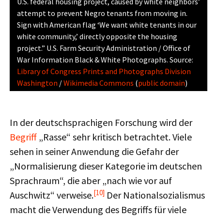
U.S. federal housing project, caused by white neighbors’
attempt to prevent Negro tenants from moving in.
Sign with American flag ‘We want white tenants in our
white community,’ directly opposite the housing
project.” U.S. Farm Security Administration / Office of
War Information Black & White Photographs. Source:
Library of Congress Prints and Photographs Division
Washington
/
Wikimedia Commons
(
public domain
)
In der deutschsprachigen Forschung wird der
Begriff
„Rasse“ sehr kritisch betrachtet. Viele
sehen in seiner Anwendung die Gefahr der
„Normalisierung dieser Kategorie im deutschen
Sprachraum“, die aber „nach wie vor auf
[10]
Auschwitz“ verweise.
Der Nationalsozialismus
macht die Verwendung des Begriffs für viele