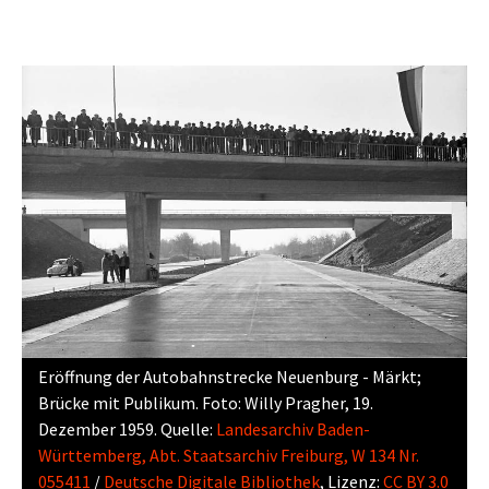
Eröffnung der Autobahnstrecke Neuenburg - Märkt;
Brücke mit Publikum. Foto: Willy Pragher, 19.
Dezember 1959. Quelle:
Landesarchiv Baden-
Württemberg, Abt. Staatsarchiv Freiburg, W 134 Nr.
055411
/
Deutsche Digitale Bibliothek
, Lizenz:
CC BY 3.0