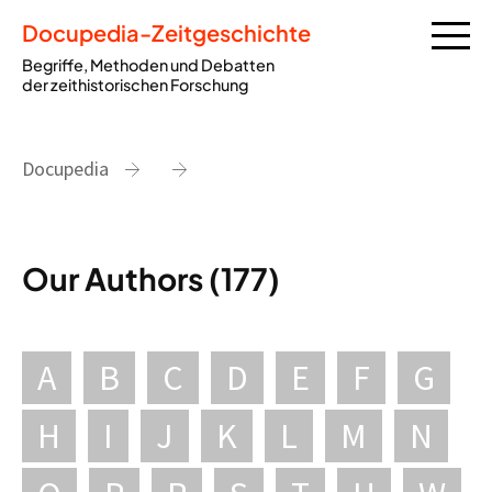
Docupedia-Zeitgeschichte
Begriffe, Methoden und Debatten
der zeithistorischen Forschung
Docupedia
Our Authors (177)
A
B
C
D
E
F
G
H
I
J
K
L
M
N