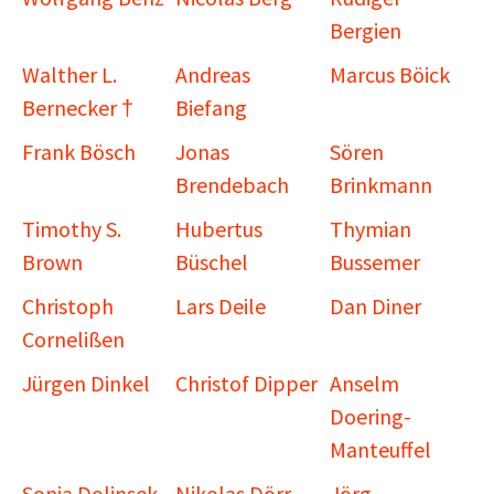
Bergien
Walther L.
Andreas
Marcus Böick
Bernecker †
Biefang
Frank Bösch
Jonas
Sören
Brendebach
Brinkmann
Timothy S.
Hubertus
Thymian
Brown
Büschel
Bussemer
Christoph
Lars Deile
Dan Diner
Cornelißen
Jürgen Dinkel
Christof Dipper
Anselm
Doering-
Manteuffel
Sonja Dolinsek
Nikolas Dörr
Jörg