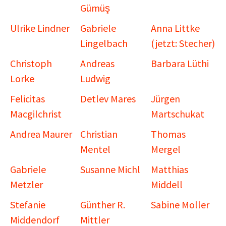
Gümüş
Ulrike Lindner
Gabriele
Anna Littke
Lingelbach
(jetzt: Stecher)
Christoph
Andreas
Barbara Lüthi
Lorke
Ludwig
Felicitas
Detlev Mares
Jürgen
Macgilchrist
Martschukat
Andrea Maurer
Christian
Thomas
Mentel
Mergel
Gabriele
Susanne Michl
Matthias
Metzler
Middell
Stefanie
Günther R.
Sabine Moller
Middendorf
Mittler