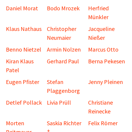
Daniel Morat
Bodo Mrozek
Herfried
Münkler
Klaus Nathaus
Christopher
Jacqueline
Neumaier
Nießer
Benno Nietzel
Armin Nolzen
Marcus Otto
Kiran Klaus
Gerhard Paul
Berna Pekesen
Patel
Eugen Pfister
Stefan
Jenny Pleinen
Plaggenborg
Detlef Pollack
Livia Prüll
Christiane
Reinecke
Morten
Saskia Richter
Felix Römer
Reitmayer
†