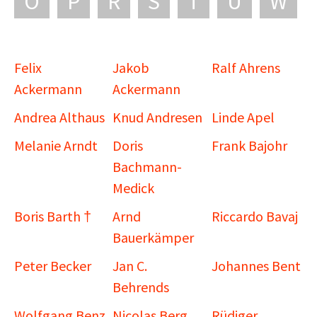
O
P
R
S
T
U
W
Felix
Jakob
Ralf Ahrens
Ackermann
Ackermann
Andrea Althaus
Knud Andresen
Linde Apel
Melanie Arndt
Doris
Frank Bajohr
Bachmann-
Medick
Boris Barth †
Arnd
Riccardo Bavaj
Bauerkämper
Peter Becker
Jan C.
Johannes Bent
Behrends
Wolfgang Benz
Nicolas Berg
Rüdiger