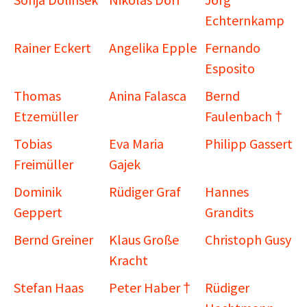
Echternkamp
Rainer Eckert
Angelika Epple
Fernando
Esposito
Thomas
Anina Falasca
Bernd
Etzemüller
Faulenbach †
Tobias
Eva Maria
Philipp Gassert
Freimüller
Gajek
Dominik
Rüdiger Graf
Hannes
Geppert
Grandits
Bernd Greiner
Klaus Große
Christoph Gusy
Kracht
Stefan Haas
Peter Haber †
Rüdiger