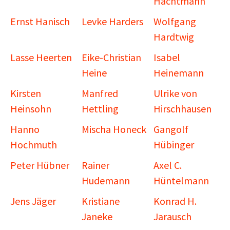
Hachtmann
Ernst Hanisch
Levke Harders
Wolfgang
Hardtwig
Lasse Heerten
Eike-Christian
Isabel
Heine
Heinemann
Kirsten
Manfred
Ulrike von
Heinsohn
Hettling
Hirschhausen
Hanno
Mischa Honeck
Gangolf
Hochmuth
Hübinger
Peter Hübner
Rainer
Axel C.
Hudemann
Hüntelmann
Jens Jäger
Kristiane
Konrad H.
Janeke
Jarausch